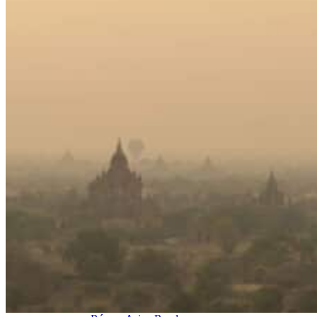
Organisation
Petit groupe
Sur-mesure
Envies et inspirations voyages
Les Grands Classiques
Voyage en Famille
Séjour Nature
Voyage Luxe au Cambodge
Où partir ?
Cambodge + Laos
Cambodge + Vietnam
Quand voyager ?
Printemps
Été
Automne
Hiver
Infos pratiques
Préparer son voyage
Avant le départ : conseils & FAQ
Hôtels partenaires
Meilleurs restaurants
Météo et climat
Présentation du Cambodge
Notre agence
Notre agence au Cambodge