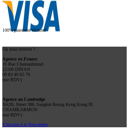
100% paiement sécurisé
Où nous trouver ?
Agence en France
19 Rue Chateaubriand
22100 DINAN
09 83 40 65 79
(sur RDV)
Agence au Cambodge
N62B, Street 386, Sangkat Beung Keng Kong III
CHAMKARMON
(sur RDV)
S’inscrire à la Newsletter