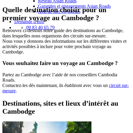
Réseau Asian Roads
Garanties et engagements Asian Roads
Quelle destination choisir pour un
Avis de nos voyageurs
premier voyage au Cambodge ?
Demande d'info
09 83 40 65 79
Retrouvez ci-dessous notre guide des destinations au Cambodge,
dans lesquelles nous organisons des circuits sur-mesure.
Nous vous y donnons des informations sur les différentes visites et
activités possibles à inclure pour votre prochain voyage au
Cambodge.
Vous souhaitez faire un voyage au Cambodge ?
Partez au Cambodge avec l’aide de nos conseillers Cambodia
Roads.
Contactez-les dès maintenant, ils établiront avec vous un
circuit sur-
mesure
.
Destinations, sites et lieux d’intérêt au
Cambodge