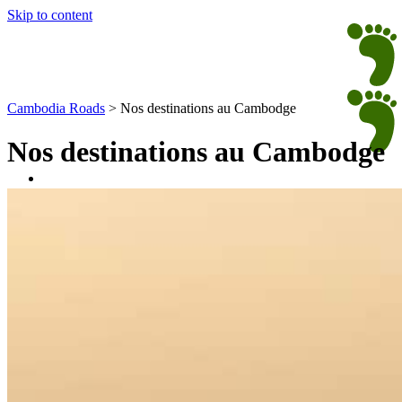
Skip to content
Cambodia Roads
>
Nos destinations au Cambodge
Nos destinations au Cambodge
Inspirations
Phnom Penh
Environs de Phnom Penh
Siem Reap
Temples d’Angkor
Autour d’Angkor
Battambang
Autour du Tonlé Sap
Ratanakiri
Mondulkiri
Côte Sud Cambodge
Circuits