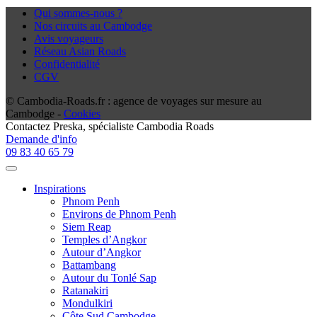
Qui sommes-nous ?
Nos circuits au Cambodge
Avis voyageurs
Réseau Asian Roads
Confidentialité
CGV
© Cambodia-Roads.fr : agence de voyages sur mesure au
Cambodge -
Cookies
Contactez
Preska
, spécialiste Cambodia Roads
Demande d'info
09 83 40 65 79
Inspirations
Phnom Penh
Environs de Phnom Penh
Siem Reap
Temples d’Angkor
Autour d’Angkor
Battambang
Autour du Tonlé Sap
Ratanakiri
Mondulkiri
Côte Sud Cambodge