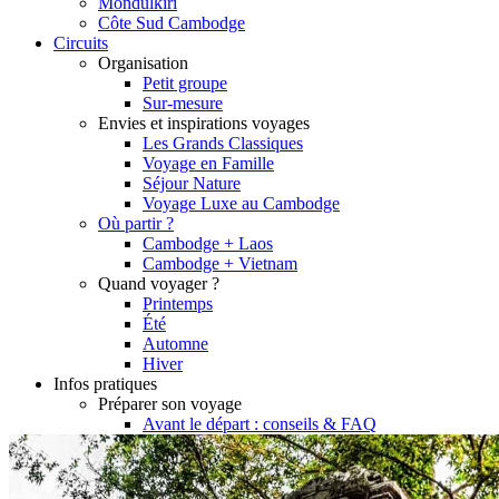
Mondulkiri
Côte Sud Cambodge
Circuits
Organisation
Petit groupe
Sur-mesure
Envies et inspirations voyages
Les Grands Classiques
Voyage en Famille
Séjour Nature
Voyage Luxe au Cambodge
Où partir ?
Cambodge + Laos
Cambodge + Vietnam
Quand voyager ?
Printemps
Été
Automne
Hiver
Infos pratiques
Préparer son voyage
Avant le départ : conseils & FAQ
Hôtels partenaires
Meilleurs restaurants
Météo et climat