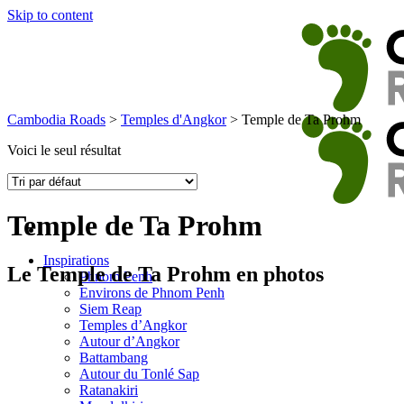
Skip to content
Cambodia Roads
>
Temples d'Angkor
>
Temple de Ta Prohm
Voici le seul résultat
Temple de Ta Prohm
Inspirations
Le Temple de Ta Prohm en photos
Phnom Penh
Environs de Phnom Penh
Siem Reap
Temples d’Angkor
Autour d’Angkor
Battambang
Autour du Tonlé Sap
Ratanakiri