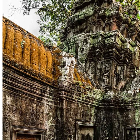
Présentation du Cambodge
Notre agence
Notre agence au Cambodge
Réseau Asian Roads
Garanties et engagements Asian Roads
Avis de nos voyageurs
Demande d'info
09 83 40 65 79