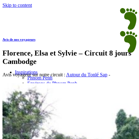
Skip to content
Avis de nos voyageurs
Florence, Elsa et Sylvie – Circuit 8 jours
Cambodge
Inspirations
Avis voyageur sur notre circuit :
Autour du Tonlé Sap
-
Phnom Penh
Environs de Phnom Penh
Siem Reap
Temples d’Angkor
Autour d’Angkor
Battambang
Autour du Tonlé Sap
Ratanakiri
Mondulkiri
Côte Sud Cambodge
Circuits