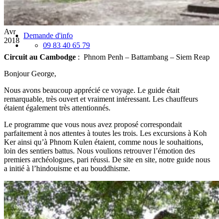
Réseau Asian Roads
Garanties et engagements Asian Roads
Avis de nos voyageurs
Avr
Demande d'info
2018
09 83 40 65 79
Circuit au Cambodge
: Phnom Penh – Battambang – Siem Reap
Bonjour George,
Nous avons beaucoup apprécié ce voyage. Le guide était
remarquable, très ouvert et vraiment intéressant. Les chauffeurs
étaient également très attentionnés.
Le programme que vous nous avez proposé correspondait
parfaitement à nos attentes à toutes les trois. Les excursions à Koh
Ker ainsi qu’à Phnom Kulen étaient, comme nous le souhaitions,
loin des sentiers battus. Nous voulions retrouver l’émotion des
premiers archéologues, pari réussi. De site en site, notre guide nous
a initié à l’hindouisme et au bouddhisme.