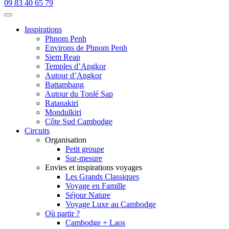
09 83 40 65 79
Inspirations
Phnom Penh
Environs de Phnom Penh
Siem Reap
Temples d’Angkor
Autour d’Angkor
Battambang
Autour du Tonlé Sap
Ratanakiri
Mondulkiri
Côte Sud Cambodge
Circuits
Organisation
Petit groupe
Sur-mesure
Envies et inspirations voyages
Les Grands Classiques
Voyage en Famille
Séjour Nature
Voyage Luxe au Cambodge
Où partir ?
Cambodge + Laos