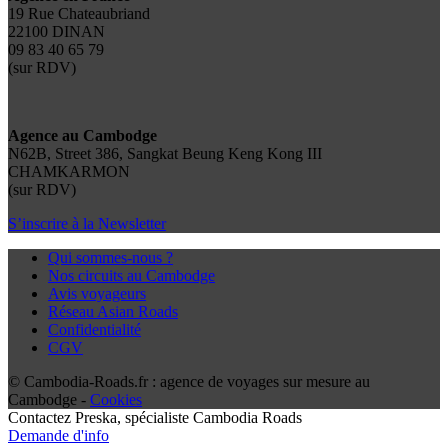
19 Rue Chateaubriand
22100 DINAN
09 83 40 65 79
(sur RDV)
Agence au Cambodge
N62B, Street 386, Sangkat Beung Keng Kong III
CHAMKARMON
(sur RDV)
S’inscrire à la Newsletter
Qui sommes-nous ?
Nos circuits au Cambodge
Avis voyageurs
Réseau Asian Roads
Confidentialité
CGV
© Cambodia-Roads.fr : agence de voyages sur mesure au
Cambodge -
Cookies
Contactez
Preska
, spécialiste Cambodia Roads
Demande d'info