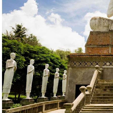
Mondulkiri
Côte Sud Cambodge
Circuits
Organisation
Petit groupe
Sur-mesure
Envies et inspirations voyages
Les Grands Classiques
Voyage en Famille
Séjour Nature
Voyage Luxe au Cambodge
Où partir ?
Cambodge + Laos
Cambodge + Vietnam
Quand voyager ?
Printemps
Été
Automne
Hiver
Infos pratiques
Préparer son voyage
Avant le départ : conseils & FAQ
Hôtels partenaires
Meilleurs restaurants
Météo et climat