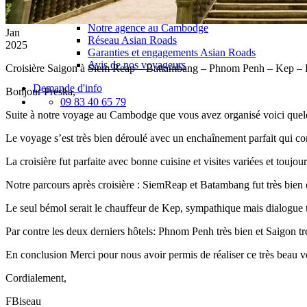
Présentation du Cambodge
Notre agence
Notre agence au Cambodge
Jan
Réseau Asian Roads
2025
Garanties et engagements Asian Roads
Avis de nos voyageurs
Croisière Saigon à Siem Reap – Battambang – Phnom Penh – Kep –
Demande d'info
Bonjour Preska,
09 83 40 65 79
Suite à notre voyage au Cambodge que vous avez organisé voici quel
Le voyage s’est très bien déroulé avec un enchaînement parfait qui cor
La croisière fut parfaite avec bonne cuisine et visites variées et toujour
Notre parcours après croisière : SiemReap et Batambang fut très bien or
Le seul bémol serait le chauffeur de Kep, sympathique mais dialogue 
Par contre les deux derniers hôtels: Phnom Penh très bien et Saigon tré
En conclusion Merci pour nous avoir permis de réaliser ce très beau v
Cordialement,
FBiseau