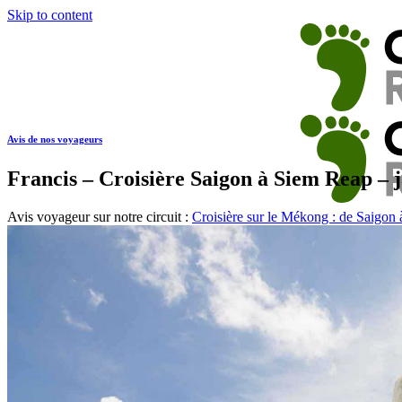
Skip to content
Avis de nos voyageurs
Francis – Croisière Saigon à Siem Reap – 
Avis voyageur sur notre circuit :
Croisière sur le Mékong : de Saigon
Inspirations
Phnom Penh
Environs de Phnom Penh
Siem Reap
Temples d’Angkor
Autour d’Angkor
Battambang
Autour du Tonlé Sap
Ratanakiri