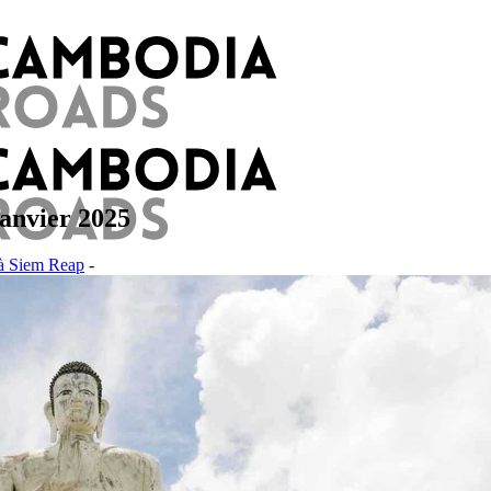
janvier 2025
 à Siem Reap
-