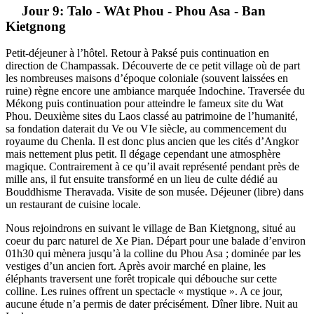
Jour 9: Talo - WAt Phou - Phou Asa - Ban
Kietgnong
Petit-déjeuner à l’hôtel. Retour à Paksé puis continuation en
direction de Champassak. Découverte de ce petit village où de part
les nombreuses maisons d’époque coloniale (souvent laissées en
ruine) règne encore une ambiance marquée Indochine. Traversée du
Mékong puis continuation pour atteindre le fameux site du Wat
Phou. Deuxième sites du Laos classé au patrimoine de l’humanité,
sa fondation daterait du Ve ou VIe siècle, au commencement du
royaume du Chenla. Il est donc plus ancien que les cités d’Angkor
mais nettement plus petit. Il dégage cependant une atmosphère
magique. Contrairement à ce qu’il avait représenté pendant près de
mille ans, il fut ensuite transformé en un lieu de culte dédié au
Bouddhisme Theravada. Visite de son musée. Déjeuner (libre) dans
un restaurant de cuisine locale.
Nous rejoindrons en suivant le village de Ban Kietgnong, situé au
coeur du parc naturel de Xe Pian. Départ pour une balade d’environ
01h30 qui mènera jusqu’à la colline du Phou Asa ; dominée par les
vestiges d’un ancien fort. Après avoir marché en plaine, les
éléphants traversent une forêt tropicale qui débouche sur cette
colline. Les ruines offrent un spectacle « mystique ». A ce jour,
aucune étude n’a permis de dater précisément. Dîner libre. Nuit au