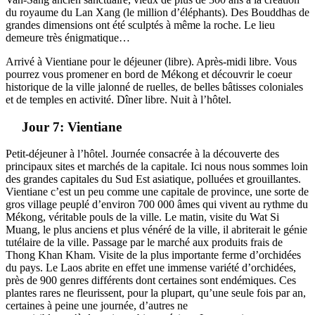
du royaume du Lan Xang (le million d’éléphants). Des Bouddhas de
grandes dimensions ont été sculptés à même la roche. Le lieu
demeure très énigmatique…
Arrivé à Vientiane pour le déjeuner (libre). Après-midi libre. Vous
pourrez vous promener en bord de Mékong et découvrir le coeur
historique de la ville jalonné de ruelles, de belles bâtisses coloniales
et de temples en activité. Dîner libre. Nuit à l’hôtel.
Jour 7: Vientiane
Petit-déjeuner à l’hôtel. Journée consacrée à la découverte des
principaux sites et marchés de la capitale. Ici nous nous sommes loin
des grandes capitales du Sud Est asiatique, polluées et grouillantes.
Vientiane c’est un peu comme une capitale de province, une sorte de
gros village peuplé d’environ 700 000 âmes qui vivent au rythme du
Mékong, véritable pouls de la ville. Le matin, visite du Wat Si
Muang, le plus anciens et plus vénéré de la ville, il abriterait le génie
tutélaire de la ville. Passage par le marché aux produits frais de
Thong Khan Kham. Visite de la plus importante ferme d’orchidées
du pays. Le Laos abrite en effet une immense variété d’orchidées,
près de 900 genres différents dont certaines sont endémiques. Ces
plantes rares ne fleurissent, pour la plupart, qu’une seule fois par an,
certaines à peine une journée, d’autres ne