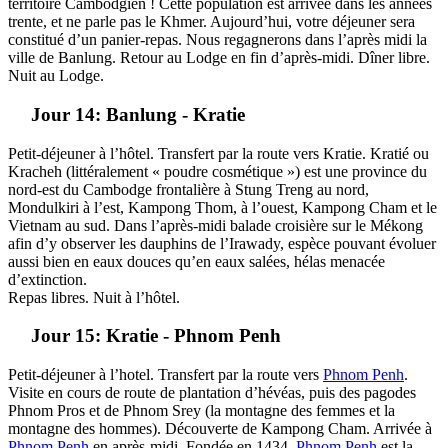
territoire Cambodgien ! Cette population est arrivée dans les années
trente, et ne parle pas le Khmer. Aujourd’hui, votre déjeuner sera
constitué d’un panier-repas. Nous regagnerons dans l’après midi la
ville de Banlung. Retour au Lodge en fin d’après-midi. Dîner libre.
Nuit au Lodge.
Jour 14: Banlung - Kratie
Petit-déjeuner à l’hôtel. Transfert par la route vers Kratie. Kratié ou
Kracheh (littéralement « poudre cosmétique ») est une province du
nord-est du Cambodge frontalière à Stung Treng au nord,
Mondulkiri à l’est, Kampong Thom, à l’ouest, Kampong Cham et le
Vietnam au sud. Dans l’après-midi balade croisière sur le Mékong
afin d’y observer les dauphins de l’Irawady, espèce pouvant évoluer
aussi bien en eaux douces qu’en eaux salées, hélas menacée
d’extinction.
Repas libres. Nuit à l’hôtel.
Jour 15: Kratie - Phnom Penh
Petit-déjeuner à l’hotel. Transfert par la route vers
Phnom Penh
.
Visite en cours de route de plantation d’hévéas, puis des pagodes
Phnom Pros et de Phnom Srey (la montagne des femmes et la
montagne des hommes). Découverte de Kampong Cham. Arrivée à
Phnom Penh
en après-midi. Fondée en 1434,
Phnom Penh
est la