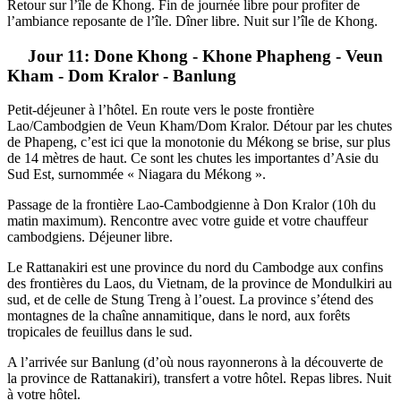
Retour sur l’île de Khong. Fin de journée libre pour profiter de
l’ambiance reposante de l’île. Dîner libre. Nuit sur l’île de Khong.
Jour 11: Done Khong - Khone Phapheng - Veun
Kham - Dom Kralor - Banlung
Petit-déjeuner à l’hôtel. En route vers le poste frontière
Lao/Cambodgien de Veun Kham/Dom Kralor. Détour par les chutes
de Phapeng, c’est ici que la monotonie du Mékong se brise, sur plus
de 14 mètres de haut. Ce sont les chutes les importantes d’Asie du
Sud Est, surnommée « Niagara du Mékong ».
Passage de la frontière Lao-Cambodgienne à Don Kralor (10h du
matin maximum). Rencontre avec votre guide et votre chauffeur
cambodgiens. Déjeuner libre.
Le Rattanakiri est une province du nord du Cambodge aux confins
des frontières du Laos, du Vietnam, de la province de Mondulkiri au
sud, et de celle de Stung Treng à l’ouest. La province s’étend des
montagnes de la chaîne annamitique, dans le nord, aux forêts
tropicales de feuillus dans le sud.
A l’arrivée sur Banlung (d’où nous rayonnerons à la découverte de
la province de Rattanakiri), transfert a votre hôtel. Repas libres. Nuit
à votre hôtel.