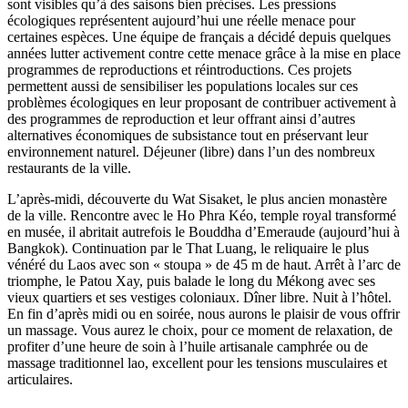
sont visibles qu’à des saisons bien précises. Les pressions
écologiques représentent aujourd’hui une réelle menace pour
certaines espèces. Une équipe de français a décidé depuis quelques
années lutter activement contre cette menace grâce à la mise en place
programmes de reproductions et réintroductions. Ces projets
permettent aussi de sensibiliser les populations locales sur ces
problèmes écologiques en leur proposant de contribuer activement à
des programmes de reproduction et leur offrant ainsi d’autres
alternatives économiques de subsistance tout en préservant leur
environnement naturel. Déjeuner (libre) dans l’un des nombreux
restaurants de la ville.
L’après-midi, découverte du Wat Sisaket, le plus ancien monastère
de la ville. Rencontre avec le Ho Phra Kéo, temple royal transformé
en musée, il abritait autrefois le Bouddha d’Emeraude (aujourd’hui à
Bangkok). Continuation par le That Luang, le reliquaire le plus
vénéré du Laos avec son « stoupa » de 45 m de haut. Arrêt à l’arc de
triomphe, le Patou Xay, puis balade le long du Mékong avec ses
vieux quartiers et ses vestiges coloniaux. Dîner libre. Nuit à l’hôtel.
En fin d’après midi ou en soirée, nous aurons le plaisir de vous offrir
un massage. Vous aurez le choix, pour ce moment de relaxation, de
profiter d’une heure de soin à l’huile artisanale camphrée ou de
massage traditionnel lao, excellent pour les tensions musculaires et
articulaires.