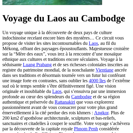
Voyage du Laos au Cambodge
Un voyage unique à la découverte de deux pays de culture
indochinoise recelant encore bien des mystères… Ce circuit vous
propose de visiter les sites incontournables du
Laos
, au fil du
Mékong, offrant des paysages époustouflants. Majestueuse croisière
sur la “Mère des eaux”, vous irez à la rencontre d’une mosaïque
ethnique aux cultures et traditions encore séculaires. Voyage à la
séduisante
Luang Prabang
et de ses richesses coloniales inscrites au
registre du patrimoine mondial, de la nonchalante
Vientiane
ancrée
dans ses traditions et désormais tournée vers un futur lui conférant
une image forte en contrastes, sans oublier les
4000 îles
de l’extrême
sud où le temps semble s’être définitivement figé. Une vision
originale et inoubliable du
Laos
, qui s’ensuivra par une immersion
profonde au cœur des splendeurs du
Cambodge
et de sa région
authentique et préservée du
Rattanakiri
que vous explorerez
passionnément avant de vous consacrer pour votre plus grand
émerveillement à la cité perdue des rois khmers :
Angkor
. Plus de
200 km2 d’apothéose architecturale, sculptures et bas-reliefs,
sanctuaires et citadelles à couper le souffle. Votre voyage s’achèvera
par la découverte de la capitale royale
Phnom Penh
considérée