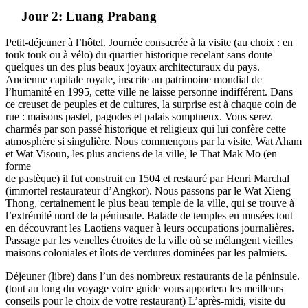
Jour 2: Luang Prabang
Petit-déjeuner à l’hôtel. Journée consacrée à la visite (au choix : en
touk touk ou à vélo) du quartier historique recelant sans doute
quelques un des plus beaux joyaux architecturaux du pays.
Ancienne capitale royale, inscrite au patrimoine mondial de
l’humanité en 1995, cette ville ne laisse personne indifférent. Dans
ce creuset de peuples et de cultures, la surprise est à chaque coin de
rue : maisons pastel, pagodes et palais somptueux. Vous serez
charmés par son passé historique et religieux qui lui confère cette
atmosphère si singulière. Nous commençons par la visite, Wat Aham
et Wat Visoun, les plus anciens de la ville, le That Mak Mo (en
forme
de pastèque) il fut construit en 1504 et restauré par Henri Marchal
(immortel restaurateur d’Angkor). Nous passons par le Wat Xieng
Thong, certainement le plus beau temple de la ville, qui se trouve à
l’extrémité nord de la péninsule. Balade de temples en musées tout
en découvrant les Laotiens vaquer à leurs occupations journalières.
Passage par les venelles étroites de la ville où se mélangent vieilles
maisons coloniales et îlots de verdures dominées par les palmiers.
Déjeuner (libre) dans l’un des nombreux restaurants de la péninsule.
(tout au long du voyage votre guide vous apportera les meilleurs
conseils pour le choix de votre restaurant) L’après-midi, visite du