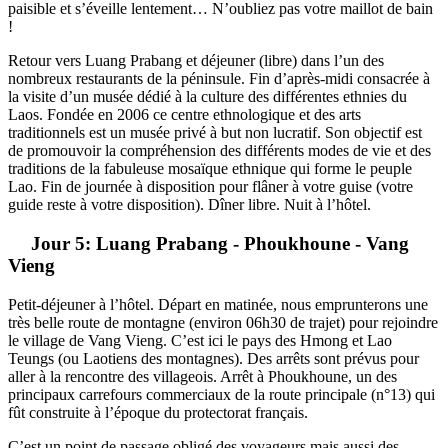
paisible et s’éveille lentement… N’oubliez pas votre maillot de bain
!
Retour vers Luang Prabang et déjeuner (libre) dans l’un des
nombreux restaurants de la péninsule. Fin d’après-midi consacrée à
la visite d’un musée dédié à la culture des différentes ethnies du
Laos. Fondée en 2006 ce centre ethnologique et des arts
traditionnels est un musée privé à but non lucratif. Son objectif est
de promouvoir la compréhension des différents modes de vie et des
traditions de la fabuleuse mosaïque ethnique qui forme le peuple
Lao. Fin de journée à disposition pour flâner à votre guise (votre
guide reste à votre disposition). Dîner libre. Nuit à l’hôtel.
Jour 5: Luang Prabang - Phoukhoune - Vang
Vieng
Petit-déjeuner à l’hôtel. Départ en matinée, nous emprunterons une
très belle route de montagne (environ 06h30 de trajet) pour rejoindre
le village de Vang Vieng. C’est ici le pays des Hmong et Lao
Teungs (ou Laotiens des montagnes). Des arrêts sont prévus pour
aller à la rencontre des villageois. Arrêt à Phoukhoune, un des
principaux carrefours commerciaux de la route principale (n°13) qui
fût construite à l’époque du protectorat français.
C’est un point de passage obligé des voyageurs mais aussi des