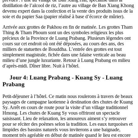
distillation de l’alcool de riz, l’autre au village de Ban Xiang Khong
devenu expert dans la confection et la vente des produits issus de la
soie et du papier Saa (papier réalisé à base d’écorce de mûrier).
Arrivée aux grottes de Pakhou en fin de matinée. Les grottes Tham
Thing & Tham Phoum sont un des symboles religieux les plus
précieux de la Province de Luang Prabang. Plusieurs légendes ont
cours sur cet endroit où ont été déposées, au cours des ans, des
milliers de statuettes de Bouddha. L’entrée des grottes est tout
simplement magistrale, fichée dans une falaise verticale au beau
milieu d’une jungle luxuriante. Retour à Luang Prabang en milieu
d’après-midi. Dîner libre. Nuit à l’hôtel.
Jour 4: Luang Prabang - Kuang Sy - Luang
Prabang
Petit-déjeuner à l’hôtel. Ce matin nous roulerons à travers de beaux
paysages de campagne laotienne à destination des chutes de Kuang
Sy. Arrêt en cours de route pour la visite d’un village traditionnel
Hmong. Les chutes de Kuang Sy vous offriront un spectacle
saisissant. Lieu de relaxation, les amoureux aiment s’y retrouver
pour se réciter des poèmes selon la tradition. Les eaux turquoises et
limpides des bassins naturels vous inviterons a une baignade,
moment très agréable en début de matinée quand le lieu est encore