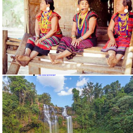
Organisation
Petit groupe
Sur-mesure
Envies et inspirations voyages
Les Grands Classiques
Voyage en Famille
Séjour Nature
Voyage Luxe au Cambodge
Où partir ?
Cambodge + Laos
Cambodge + Vietnam
Quand voyager ?
Printemps
Été
Automne
Hiver
Infos pratiques
Préparer son voyage
Avant le départ : conseils & FAQ
Hôtels partenaires
Meilleurs restaurants
Météo et climat
Présentation du Cambodge
Notre agence
Notre agence au Cambodge