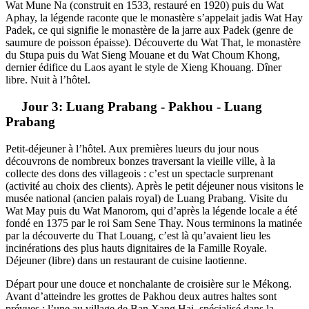
Wat Mune Na (construit en 1533, restauré en 1920) puis du Wat
Aphay, la légende raconte que le monastère s’appelait jadis Wat Hay
Padek, ce qui signifie le monastère de la jarre aux Padek (genre de
saumure de poisson épaisse). Découverte du Wat That, le monastère
du Stupa puis du Wat Sieng Mouane et du Wat Choum Khong,
dernier édifice du Laos ayant le style de Xieng Khouang. Dîner
libre. Nuit à l’hôtel.
Jour 3: Luang Prabang - Pakhou - Luang
Prabang
Petit-déjeuner à l’hôtel. Aux premières lueurs du jour nous
découvrons de nombreux bonzes traversant la vieille ville, à la
collecte des dons des villageois : c’est un spectacle surprenant
(activité au choix des clients). Après le petit déjeuner nous visitons le
musée national (ancien palais royal) de Luang Prabang. Visite du
Wat May puis du Wat Manorom, qui d’après la légende locale a été
fondé en 1375 par le roi Sam Sene Thay. Nous terminons la matinée
par la découverte du That Louang, c’est là qu’avaient lieu les
incinérations des plus hauts dignitaires de la Famille Royale.
Déjeuner (libre) dans un restaurant de cuisine laotienne.
Départ pour une douce et nonchalante de croisière sur le Mékong.
Avant d’atteindre les grottes de Pakhou deux autres haltes sont
prévues : l’une au village de Ban Xang Hai, spécialisé dans la