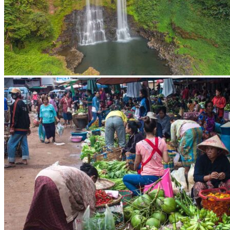
Réseau Asian Roads
Garanties et engagements Asian Roads
Avis de nos voyageurs
Demande d'info
09 83 40 65 79