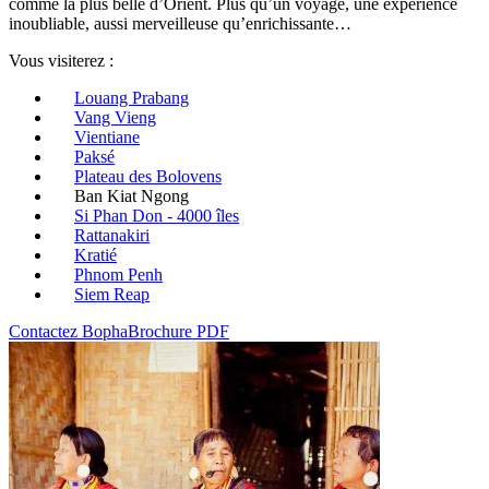
comme la plus belle d’Orient. Plus qu’un voyage, une expérience
inoubliable, aussi merveilleuse qu’enrichissante…
Vous visiterez :
Louang Prabang
Vang Vieng
Vientiane
Paksé
Plateau des Bolovens
Ban Kiat Ngong
Si Phan Don - 4000 îles
Rattanakiri
Kratié
Phnom Penh
Siem Reap
Contactez Bopha
Brochure PDF