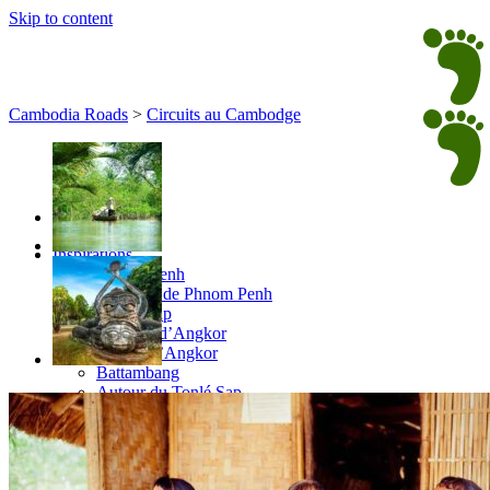
Skip to content
Cambodia Roads
>
Circuits au Cambodge
Inspirations
Phnom Penh
Environs de Phnom Penh
Siem Reap
Temples d’Angkor
Autour d’Angkor
Battambang
Autour du Tonlé Sap
Ratanakiri
Mondulkiri
Côte Sud Cambodge
Circuits