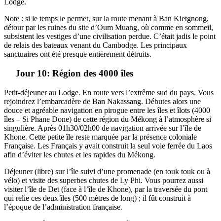
Lodge.
Note : si le temps le permet, sur la route menant à Ban Kietgnong,
détour par les ruines du site d’Oum Muang, où comme en sommeil,
subsistent les vestiges d’une civilisation perdue. C’était jadis le point
de relais des bateaux venant du Cambodge. Les principaux
sanctuaires ont été presque entièrement détruits.
Jour 10: Région des 4000 îles
Petit-déjeuner au Lodge. En route vers l’extrême sud du pays. Vous
rejoindrez l’embarcadère de Ban Nakassang. Débutes alors une
douce et agréable navigation en pirogue entre les îles et îlots (4000
îles – Si Phane Done) de cette région du Mékong à l’atmosphère si
singulière. Après 01h30/02h00 de navigation arrivée sur l’île de
Khone. Cette petite île reste marquée par la présence coloniale
Française. Les Français y avait construit la seul voie ferrée du Laos
afin d’éviter les chutes et les rapides du Mékong.
Déjeuner (libre) sur l’île suivi d’une promenade (en touk touk ou à
vélo) et visite des superbes chutes de Ly Phi. Vous pourrez aussi
visiter l’île de Det (face à l’île de Khone), par la traversée du pont
qui relie ces deux îles (500 mètres de long) ; il fût construit à
l’époque de l’administration française.