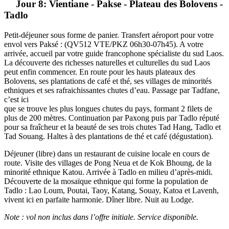
Jour 8: Vientiane - Pakse - Plateau des Bolovens -
Tadlo
Petit-déjeuner sous forme de panier. Transfert aéroport pour votre
envol vers Paksé : (QV512 VTE/PKZ 06h30-07h45). A votre
arrivée, accueil par votre guide francophone spécialiste du sud Laos.
La découverte des richesses naturelles et culturelles du sud Laos
peut enfin commencer. En route pour les hauts plateaux des
Bolovens, ses plantations de café et thé, ses villages de minorités
ethniques et ses rafraichissantes chutes d’eau. Passage par Tadfane,
c’est ici
que se trouve les plus longues chutes du pays, formant 2 filets de
plus de 200 mètres. Continuation par Paxong puis par Tadlo réputé
pour sa fraîcheur et la beauté de ses trois chutes Tad Hang, Tadlo et
Tad Souang. Haltes à des plantations de thé et café (dégustation).
Déjeuner (libre) dans un restaurant de cuisine locale en cours de
route. Visite des villages de Pong Neua et de Kok Bhoung, de la
minorité ethnique Katou. Arrivée à Tadlo en milieu d’après-midi.
Découverte de la mosaïque ethnique qui forme la population de
Tadlo : Lao Loum, Poutai, Taoy, Katang, Souay, Katoa et Lavenh,
vivent ici en parfaite harmonie. Dîner libre. Nuit au Lodge.
Note : vol non inclus dans l’offre initiale. Service disponible.