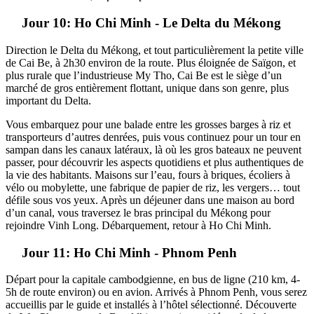
Jour 10: Ho Chi Minh - Le Delta du Mékong
Direction le Delta du Mékong, et tout particulièrement la petite ville
de Cai Be, à 2h30 environ de la route. Plus éloignée de Saïgon, et
plus rurale que l’industrieuse My Tho, Cai Be est le siège d’un
marché de gros entièrement flottant, unique dans son genre, plus
important du Delta.
Vous embarquez pour une balade entre les grosses barges à riz et
transporteurs d’autres denrées, puis vous continuez pour un tour en
sampan dans les canaux latéraux, là où les gros bateaux ne peuvent
passer, pour découvrir les aspects quotidiens et plus authentiques de
la vie des habitants. Maisons sur l’eau, fours à briques, écoliers à
vélo ou mobylette, une fabrique de papier de riz, les vergers… tout
défile sous vos yeux. Après un déjeuner dans une maison au bord
d’un canal, vous traversez le bras principal du Mékong pour
rejoindre Vinh Long. Débarquement, retour à Ho Chi Minh.
Jour 11: Ho Chi Minh - Phnom Penh
Départ pour la capitale cambodgienne, en bus de ligne (210 km, 4-
5h de route environ) ou en avion. Arrivés à Phnom Penh, vous serez
accueillis par le guide et installés à l’hôtel sélectionné. Découverte