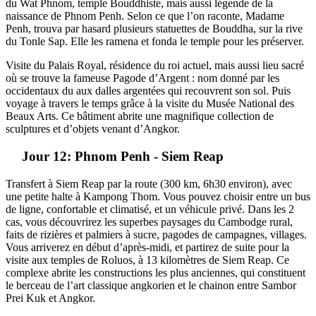
du Wat Phnom, temple Bouddhiste, mais aussi légende de la
naissance de Phnom Penh. Selon ce que l’on raconte, Madame
Penh, trouva par hasard plusieurs statuettes de Bouddha, sur la rive
du Tonle Sap. Elle les ramena et fonda le temple pour les préserver.
Visite du Palais Royal, résidence du roi actuel, mais aussi lieu sacré
où se trouve la fameuse Pagode d’Argent : nom donné par les
occidentaux du aux dalles argentées qui recouvrent son sol. Puis
voyage à travers le temps grâce à la visite du Musée National des
Beaux Arts. Ce bâtiment abrite une magnifique collection de
sculptures et d’objets venant d’Angkor.
Jour 12: Phnom Penh - Siem Reap
Transfert à Siem Reap par la route (300 km, 6h30 environ), avec
une petite halte à Kampong Thom. Vous pouvez choisir entre un bus
de ligne, confortable et climatisé, et un véhicule privé. Dans les 2
cas, vous découvrirez les superbes paysages du Cambodge rural,
faits de rizières et palmiers à sucre, pagodes de campagnes, villages.
Vous arriverez en début d’après-midi, et partirez de suite pour la
visite aux temples de Roluos, à 13 kilomètres de Siem Reap. Ce
complexe abrite les constructions les plus anciennes, qui constituent
le berceau de l’art classique angkorien et le chainon entre Sambor
Prei Kuk et Angkor.