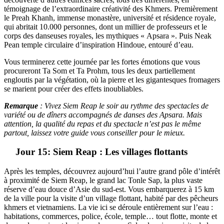
témoignage de l’extraordinaire créativité des Khmers. Premièrement
le Preah Khanh, immense monastère, université et résidence royale,
qui abritait 10.000 personnes, dont un millier de professeurs et le
corps des danseuses royales, les mythiques « Apsara ». Puis Neak
Pean temple circulaire d’inspiration Hindoue, entouré d’eau.
Vous terminerez cette journée par les fortes émotions que vous
procureront Ta Som et Ta Prohm, tous les deux partiellement
engloutis par la végétation, où la pierre et les gigantesques fromagers
se marient pour créer des effets inoubliables.
Remarque
: Vivez Siem Reap le soir au rythme des spectacles de
variété ou de dîners accompagnés de danses des Apsara. Mais
attention, la qualité du repas et du spectacle n’est pas le même
partout, laissez votre guide vous conseiller pour le mieux.
Jour 15: Siem Reap : Les villages flottants
Après les temples, découvrez aujourd’hui l’autre grand pôle d’intérêt
à proximité de Siem Reap, le grand lac Tonle Sap, la plus vaste
réserve d’eau douce d’Asie du sud-est. Vous embarquerez à 15 km
de la ville pour la visite d’un village flottant, habité par des pêcheurs
khmers et vietnamiens. La vie ici se déroule entièrement sur l’eau :
habitations, commerces, police, école, temple… tout flotte, monte et