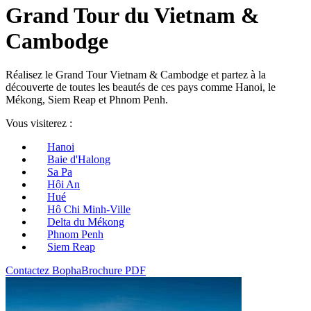
Grand Tour du Vietnam &
Cambodge
Réalisez le Grand Tour Vietnam & Cambodge et partez à la
découverte de toutes les beautés de ces pays comme Hanoi, le
Mékong, Siem Reap et Phnom Penh.
Vous visiterez :
Hanoi
Baie d'Halong
Sa Pa
Hội An
Hué
Hô Chi Minh-Ville
Delta du Mékong
Phnom Penh
Siem Reap
Contactez Bopha
Brochure PDF