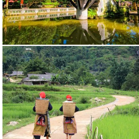
Réseau Asian Roads
Garanties et engagements Asian Roads
Avis de nos voyageurs
Demande d'info
09 83 40 65 79