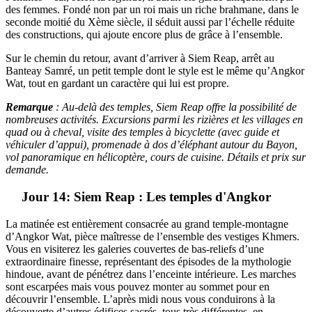
des femmes. Fondé non par un roi mais un riche brahmane, dans le
seconde moitié du Xème siècle, il séduit aussi par l’échelle réduite
des constructions, qui ajoute encore plus de grâce à l’ensemble.
Sur le chemin du retour, avant d’arriver à Siem Reap, arrêt au
Banteay Samré, un petit temple dont le style est le même qu’Angkor
Wat, tout en gardant un caractère qui lui est propre.
Remarque
: Au-delà des temples, Siem Reap offre la possibilité de
nombreuses activités. Excursions parmi les rizières et les villages en
quad ou à cheval, visite des temples à bicyclette (avec guide et
véhiculer d’appui), promenade à dos d’éléphant autour du Bayon,
vol panoramique en hélicoptère, cours de cuisine. Détails et prix sur
demande.
Jour 14: Siem Reap : Les temples d'Angkor
La matinée est entièrement consacrée au grand temple-montagne
d’Angkor Wat, pièce maîtresse de l’ensemble des vestiges Khmers.
Vous en visiterez les galeries couvertes de bas-reliefs d’une
extraordinaire finesse, représentant des épisodes de la mythologie
hindoue, avant de pénétrez dans l’enceinte intérieure. Les marches
sont escarpées mais vous pouvez monter au sommet pour en
découvrir l’ensemble. L’après midi nous vous conduirons à la
découverte d’autres édifices sacrés, tous très différentes, en