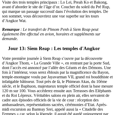
Visite des trois temples principaux : Lo Lei, Preah Ko et Bakong,
avant d’aborder le site de l’âge d’or. Coucher du soleil du Pré Rup,
qui marque un passage successif dans l’évolution des temples. De
son sommet, vous découvrirez une vue superbe sur les tours
d’Angkor Wat.
Remarque
: Le transfert de Phnom Penh à Siem Reap peut
également être effectué en avion, horaires et suppléments sur
demande.
Jour 13: Siem Reap : Les temples d'Angkor
Votre première journée à Siem Reap s’ouvre par la découverte
d’Angkor Thom, « La Grande Ville », en rentrant par la porte Sud,
dont l’accès est annoncé par l’allée des Géants et des Démons. Une
fois à l’intérieur, vous serez éblouis par la magnificence du Bayon,
temple-montagne voulu par Jayavarman VII, grand roi bouddhiste et
infatigable bâtisseur. Tout près de là, le Phimean Akas, du 10ème
siècle, et le Baphuon, majestueux temple officiel dont la base mesure
120 m sur 100. Vous accèderez ensuite aux Terrasses des Eléphants
et du Roi Lépreux. Véritables salons en plein air, elles servaient de
cadre aux épisodes officiels de la vie de cour : réception des
ambassadeurs, représentations sacrées, cérémonies d’Etat. Après-
midi excursion au Banteay Srei, appelé aussi la « Citadelle des
Femmes » car, selon la légende, il aurait été gardé uniquement par