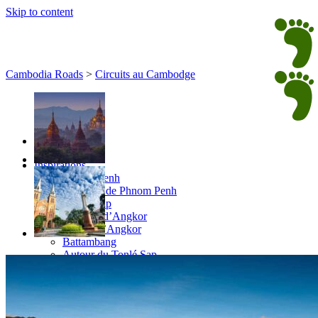
Skip to content
Cambodia Roads
>
Circuits au Cambodge
Inspirations
Phnom Penh
Environs de Phnom Penh
Siem Reap
Temples d’Angkor
Autour d’Angkor
Battambang
Autour du Tonlé Sap
Ratanakiri
Mondulkiri
Côte Sud Cambodge
Circuits