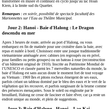
transformée en musée et continuez en cyclò jusqu’au lac Hoan
Kiem, à la limite sud du Quartier.
Remarques
: en soirée, possibilité de spectacle facultatif des
Marionnettes sur l’Eau au Théâtre Municipal.
Jour 2: Hanoi - Baie d'Halong : Le Dragon
descendu en mer
Apres 3 heures de route, arrivée au port d’Halong, ou vous
embarquez en fin de matinée pour une croisière dans la baie, avec
repas et nuitée à bord. Choisissez entre une jonque traditionnelle
vietnamienne aménagée avec cabines (en regroupés ou en privé,
pour familles ou petits groupes) ou un bateau à roue (reconstruction
d’un bâtiment original de 1910). Inscrite au Patrimoine Mondial de
l’UNESCO et classée parmi les 7 merveilles naturelles du monde, la
baie d’Halong est sans aucun doute le moment fort de tout voyage
au Vietnam : 1969 îles et pitons rocheux émergent de ses eaux,
parfois créant un tableau dominé par le bleu des eaux et le vert de la
végétation qui les recouvre, et parfois surgissant de la brume comme
des présences menaçantes. Sous le soleil ou engloutie par le
brouillard, Halong ne cesse de fasciner et faire rêver, car ça reste un
endroit unique au monde, et plein de suggestions.
Jour 3: Baie d'Halong - Hanoi – Lao Kai