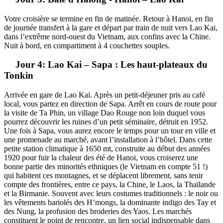
Votre croisière se termine en fin de matinée. Retour à Hanoi, en fin
de journée transfert à la gare et départ par train de nuit vers Lao Kai,
dans l’extrême nord-ouest du Vietnam, aux confins avec la Chine.
Nuit à bord, en compartiment à 4 couchettes souples.
Jour 4: Lao Kai – Sapa : Les haut-plateaux du
Tonkin
Arrivée en gare de Lao Kai. Après un petit-déjeuner pris au café
local, vous partez en direction de Sapa. Arrêt en cours de route pour
la visite de Ta Phin, un village Dao Rouge non loin duquel vous
pourrez découvrir les ruines d’un petit séminaire, détruit en 1952.
Une fois à Sapa, vous aurez encore le temps pour un tour en ville et
une promenade au marché, avant l’installation à l’hôtel. Dans cette
petite station climatique à 1650 mt, construite au début des années
1920 pour fuir la chaleur des été de Hanoi, vous croiserez une
bonne partie des minorités ethniques (le Vietnam en compte 51 !)
qui habitent ces montagnes, et se déplacent librement, sans tenir
compte des frontières, entre ce pays, la Chine, le Laos, la Thaïlande
et la Birmanie. Souvent avec leurs costumes traditionnels : le noir ou
les vêtements bariolés des H’mongs, la dominante indigo des Tay et
des Nung, la profusion des broderies des Yaos. Les marchés
constituent le point de rencontre, un lien social indispensable dans