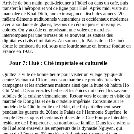
Arrivée de bon matin, petit-déjeuner à l’hôtel ou dans un café, puis
transfert à l’aéroport et vol de ligne pour Hué. Après-midi visite du
mausolée de Khai Dinh, une extravagance kitsch des années ’20
mêlant éléments traditionnels vietnamiens et occidentaux modernes,
avec abondance de glaces, tessons de céramiques et mosaïques
colorés. On y accède en gravissant une volée de marches,
interrompues par une terrasse où se trouvent les statues des
dignitaires civils et militaires. Au sommet, le Palais de la Destinée
abrite le tombeau du roi, sous une lourde statue en bronze fondue en
France en 1922.
Jour 7: Hué : Cité impériale et culturelle
Quittez la ville de bonne heure pour visiter un village typique du
centre Vietnam à 10 km, avec son marché de produits frais des
campagnes et les anciennes maisons ainsi que la hutte où habita Ho
Chi Minh. Découvrez les herbes et les épices qui créent les saveurs
subtiles de la cuisine vietnamienne. Retour vers le centre et visite du
marché de Dong Ba et de la citadelle impériale. Construite sur le
modèle de la Cité Interdite de Pékin, elle fut partiellement rasée
pendant les guerres du 20ème le Palais de l’Harmonie Suprême, le
temple Dynastique, et certains édifices de la Cité Pourpre Interdite,
résidence de l’Empereur et sa nombreuse famille. Dans les environs
de Hué sont ensevelis les empereurs de la dynastie Nguyen, qui
régna du 17ème au 20ème siècle. 7 d’entre eux reposent dans