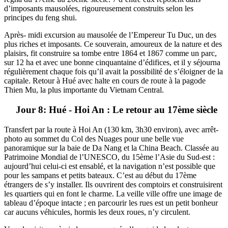
d’imposants mausolées, rigoureusement construits selon les
principes du feng shui.
Après- midi excursion au mausolée de l’Empereur Tu Duc, un des
plus riches et imposants. Ce souverain, amoureux de la nature et des
plaisirs, fit construire sa tombe entre 1864 et 1867 comme un parc,
sur 12 ha et avec une bonne cinquantaine d’édifices, et il y séjourna
régulièrement chaque fois qu’il avait la possibilité de s’éloigner de la
capitale. Retour à Hué avec halte en cours de route à la pagode
Thien Mu, la plus importante du Vietnam Central.
Jour 8: Hué - Hoi An : Le retour au 17ème siècle
Transfert par la route à Hoi An (130 km, 3h30 environ), avec arrêt-
photo au sommet du Col des Nuages pour une belle vue
panoramique sur la baie de Da Nang et la China Beach. Classée au
Patrimoine Mondial de l’UNESCO, du 15ème l’Asie du Sud-est :
aujourd’hui celui-ci est ensablé, et la navigation n’est possible que
pour les sampans et petits bateaux. C’est au début du 17ème
étrangers de s’y installer. Ils ouvrirent des comptoirs et construisirent
les quartiers qui en font le charme. La veille ville offre une image de
tableau d’époque intacte ; en parcourir les rues est un petit bonheur
car aucuns véhicules, hormis les deux roues, n’y circulent.