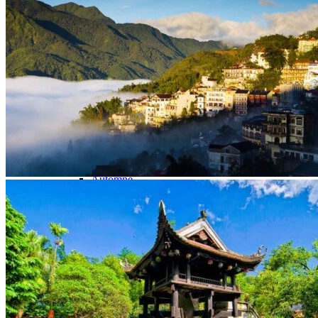
Organisation
Petit groupe
Sur-mesure
Envies et inspirations voyages
Les Grands Classiques
Voyage en Famille
Séjour Nature
Voyage Luxe au Cambodge
Où partir ?
Cambodge + Laos
Cambodge + Vietnam
Quand voyager ?
Printemps
Été
Automne
Hiver
Infos pratiques
Préparer son voyage
Avant le départ : conseils & FAQ
Hôtels partenaires
Meilleurs restaurants
Météo et climat
Présentation du Cambodge
Notre agence
Notre agence au Cambodge