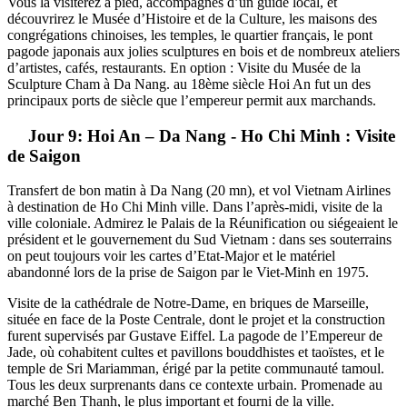
Vous la visiterez à pied, accompagnés d’un guide local, et
découvrirez le Musée d’Histoire et de la Culture, les maisons des
congrégations chinoises, les temples, le quartier français, le pont
pagode japonais aux jolies sculptures en bois et de nombreux ateliers
d’artistes, cafés, restaurants. En option : Visite du Musée de la
Sculpture Cham à Da Nang. au 18ème siècle Hoi An fut un des
principaux ports de siècle que l’empereur permit aux marchands.
Jour 9: Hoi An – Da Nang - Ho Chi Minh : Visite
de Saigon
Transfert de bon matin à Da Nang (20 mn), et vol Vietnam Airlines
à destination de Ho Chi Minh ville. Dans l’après-midi, visite de la
ville coloniale. Admirez le Palais de la Réunification ou siégeaient le
président et le gouvernement du Sud Vietnam : dans ses souterrains
on peut toujours voir les cartes d’Etat-Major et le matériel
abandonné lors de la prise de Saigon par le Viet-Minh en 1975.
Visite de la cathédrale de Notre-Dame, en briques de Marseille,
située en face de la Poste Centrale, dont le projet et la construction
furent supervisés par Gustave Eiffel. La pagode de l’Empereur de
Jade, où cohabitent cultes et pavillons bouddhistes et taoïstes, et le
temple de Sri Mariamman, érigé par la petite communauté tamoul.
Tous les deux surprenants dans ce contexte urbain. Promenade au
marché Ben Thanh, le plus important et fourni de la ville.